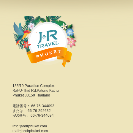
135/19 Paradise Complex
Rat-U-Thid Rd,Patong Kathu
Phuket 83150 Thailand
電話番号： 66-76-344093
または 66-76-292632
FAX番号： 66-76-344094
info*jandrphuket.com
mail*jandrphuket.com