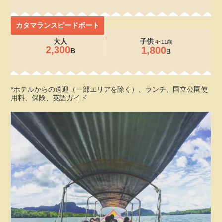
カタマランスピードボート
大人
子供
4~11歳
2,300
1,800
B
B
*ホテルからの送迎（一部エリアを除く）、ランチ、国立公園使
用料、保険、英語ガイド