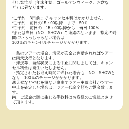
但し繁忙期（年末年始、ゴールデンウィーク、お盆な
ど）は異なります。
*ご予約 3日前まで キャンセル料はかかりません。
*ご予約 前日の15：00以降 まで 50％
*ご予約 前日の 15：00以降から 当日 100％
*または当日（NO SHOW）ご連絡のないまま 指定の時
間にいらっしゃらない場合は
100％のキャンセルチャージがかかります。
・島のツアーの場合、海況が安全と判断されればツアー
は雨天決行となります。
・海況等、自然状況による中止に関しましては、キャン
セル料金は発生いたしません。
・指定されたお迎え時間に遅れた場合も NO SHOWと
なり 100％のチャージがかかります。
悪天候などやむを得ない事由でツアー主催会社がツアー
中止を確定した場合は、ツアー代金全額をご返金致しま
す。
尚、ご返金の際に生じる手数料はお客様のご負担とさせ
て頂きます。