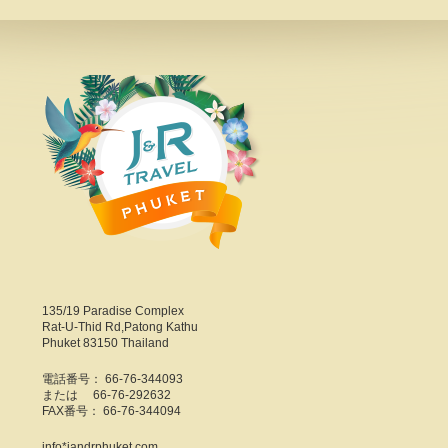
135/19 Paradise Complex
Rat-U-Thid Rd,Patong Kathu
Phuket 83150 Thailand
電話番号： 66-76-344093
または 66-76-292632
FAX番号： 66-76-344094
info*jandrphuket.com