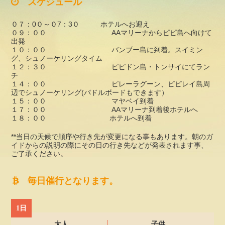
スケジュール
０７：0０～０7：3０ ホテルへお迎え
０９：００ AAマリーナからピピ島へ向けて
出発
１０：００ バンブー島に到着。スイミン
グ、シュノーケリングタイム
１２：３０ ピピドン島・トンサイにてラン
チ
１４：００ ピレーラグーン、ピピレイ島周
辺でシュノーケリング(パドルボードもできます）
１５：００ マヤベイ到着
１７：００ AAマリーナ到着後ホテルへ
１８：００ ホテルへ到着
**当日の天候で順序や行き先が変更になる事もあります。朝のガ
イドからの説明の際にその日の行き先などが発表されます事、
ご了承ください。
毎日催行となります。
1日
大人
子供