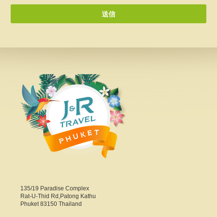
135/19 Paradise Complex
Rat-U-Thid Rd,Patong Kathu
Phuket 83150 Thailand