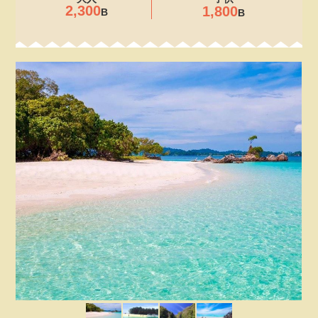
2,300
1,800
B
B