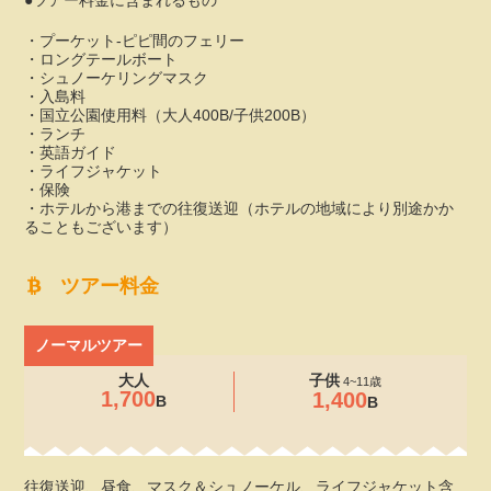
●ツアー料金に含まれるもの
・プーケット-ピピ間のフェリー
・ロングテールボート
・シュノーケリングマスク
・入島料
・国立公園使用料（大人400B/子供200B）
・ランチ
・英語ガイド
・ライフジャケット
・保険
・ホテルから港までの往復送迎（ホテルの地域により別途かか
ることもございます）
ツアー料金
ノーマルツアー
大人
子供
4~11歳
1,700
1,400
B
B
往復送迎、昼食、マスク＆シュノーケル、ライフジャケット含