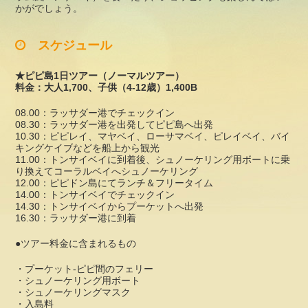
かがでしょう。
スケジュール
★ピピ島1日ツアー（ノーマルツアー）
料金：大人1,700、子供（4-12歳）1,400B
08.00：ラッサダー港でチェックイン
08.30：ラッサダー港を出発してピピ島へ出発
10.30：ピピレイ、マヤベイ、ローサマベイ、ピレイベイ、バイ
キングケイブなどを船上から観光
11.00：トンサイベイに到着後、シュノーケリング用ボートに乗
り換えてコーラルベイへシュノーケリング
12.00：ピピドン島にてランチ＆フリータイム
14.00：トンサイベイでチェックイン
14.30：トンサイベイからプーケットへ出発
16.30：ラッサダー港に到着
●ツアー料金に含まれるもの
・プーケット-ピピ間のフェリー
・シュノーケリング用ボート
・シュノーケリングマスク
・入島料