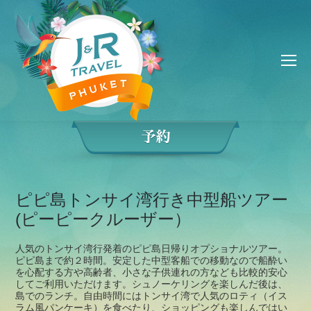
ピピ島トンサイ湾行き中型船ツアー
(ピーピークルーザー）
人気のトンサイ湾行発着のピピ島日帰りオプショナルツアー。
ピピ島まで約２時間。安定した中型客船での移動なので船酔い
を心配する方や高齢者、小さな子供連れの方なども比較的安心
してご利用いただけます。シュノーケリングを楽しんだ後は、
島でのランチ。自由時間にはトンサイ湾で人気のロティ（イス
ラム風パンケーキ）を食べたり、ショッピングも楽しんではい