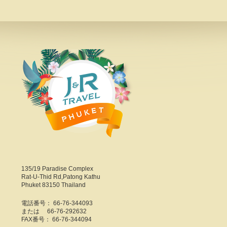
135/19 Paradise Complex
Rat-U-Thid Rd,Patong Kathu
Phuket 83150 Thailand
電話番号： 66-76-344093
または 66-76-292632
FAX番号： 66-76-344094