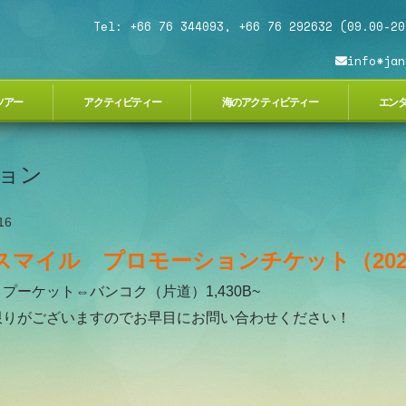
Tel: +66 76 344093, +66 76 292632 (09.00-20
info*jan
ツアー
アクティビティー
海のアクティビティー
エン
ョン
16
スマイル プロモーションチケット（202
プーケット⇔バンコク（片道）1,430B~
限りがございますのでお早目にお問い合わせください！