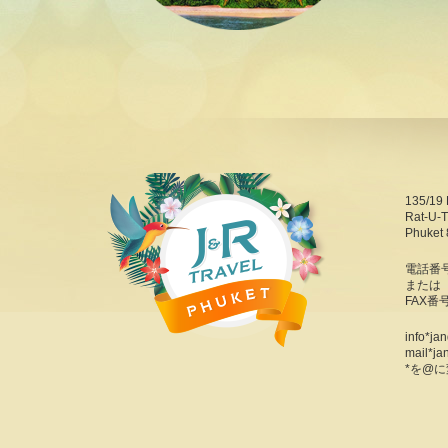
135/19 
Rat-U-T
Phuket 
電話番号：
または 6
FAX番号
info*ja
mail*ja
*を@