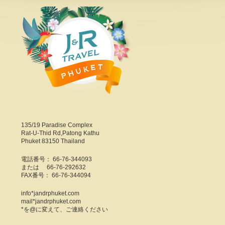
135/19 Paradise Complex
Rat-U-Thid Rd,Patong Kathu
Phuket 83150 Thailand
電話番号： 66-76-344093
または 66-76-292632
FAX番号： 66-76-344094
info*jandrphuket.com
mail*jandrphuket.com
*を@に変えて、ご連絡ください