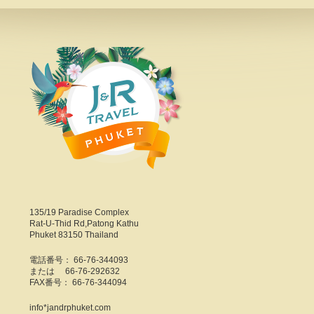
135/19 Paradise Complex
Rat-U-Thid Rd,Patong Kathu
Phuket 83150 Thailand
電話番号： 66-76-344093
または 66-76-292632
FAX番号： 66-76-344094
info*jandrphuket.com