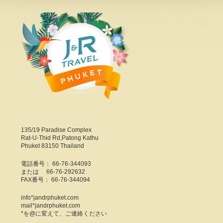
135/19 Paradise Complex
Rat-U-Thid Rd,Patong Kathu
Phuket 83150 Thailand
電話番号： 66-76-344093
または 66-76-292632
FAX番号： 66-76-344094
info*jandrphuket.com
mail*jandrphuket.com
*を@に変えて、ご連絡ください