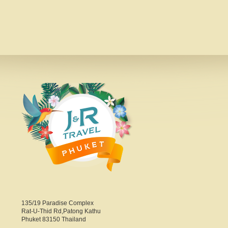
135/19 Paradise Complex
Rat-U-Thid Rd,Patong Kathu
Phuket 83150 Thailand