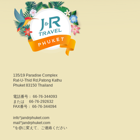
135/19 Paradise Complex
Rat-U-Thid Rd,Patong Kathu
Phuket 83150 Thailand
電話番号： 66-76-344093
または 66-76-292632
FAX番号： 66-76-344094
info*jandrphuket.com
mail*jandrphuket.com
*を@に変えて、ご連絡ください