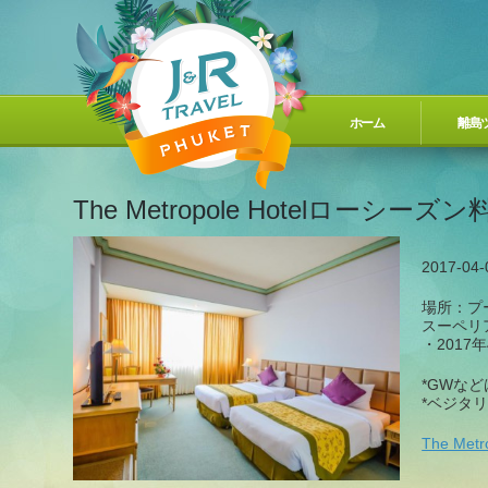
ホーム
離島
The Metropole Hotelローシ
2017-04-
場所：プ
スーペリ
・2017年
*GWな
*ベジタ
The Me