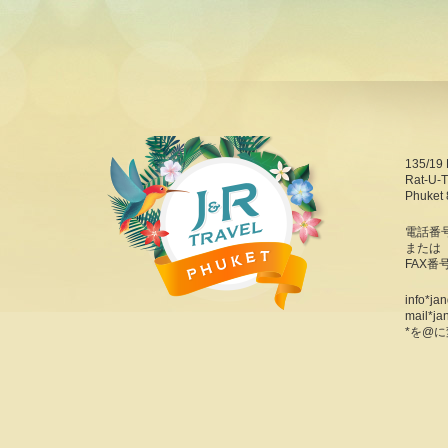
135/19 
Rat-U-T
Phuket 
電話番号：
または 6
FAX番号
info*ja
mail*ja
*を@