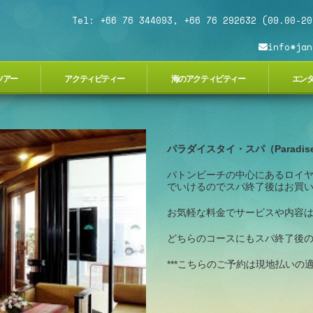
Tel: +66 76 344093, +66 76 292632 (09.00-20
info*jan
ツアー
アクティビティー
海のアクティビティー
エン
パラダイスタイ・スパ（Paradise T
パトンビーチの中心にあるロイ
でいけるのでスパ終了後はお買
お気軽な料金でサービスや内容
どちらのコースにもスパ終了後
***こちらのご予約は現地払いの