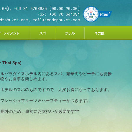
.00), +66 81 9703635 (09.00-20.00)
Fax: +66 76 344094
drphuket.com, mail*jandrphuket.com
ターテイメント
スパ
ホテル
その他
hai Spa)
ヤルパラダイスホテル内にあるスパ、繁華街やビーチにも徒歩
い物やお食事を楽しめます。
はホテルのスパのものですので 大変お得になっております。
のフレッシュフルーツ＆ハーブティーがつきます。
適用外のため、事前にお支払いが必要です***